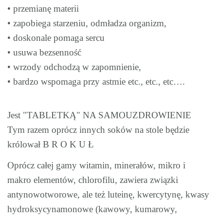
• przemianę materii
• zapobiega starzeniu, odmładza organizm,
• doskonale pomaga sercu
• usuwa bezsenność
• wrzody odchodzą w zapomnienie,
• bardzo wspomaga przy astmie etc., etc., etc….
Jest "TABLETKĄ" NA SAMOUZDROWIENIE
Tym razem oprócz innych soków na stole będzie
królował B R O K U Ł
Oprócz całej gamy witamin, minerałów, mikro i
makro elementów, chlorofilu, zawiera związki
antynowotworowe, ale też luteinę, kwercytynę, kwasy
hydroksycynamonowe (kawowy, kumarowy,