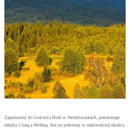
Zapraszamy do Gościnća Horb w Strzebowiskach, położonego
między Cisną a Wetliną. Jest on położony w malowniczej okolicy.