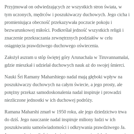
Przyjmował on odwiedzających ze wszystkich stron świata, w
tym uczonych, mędrców i poszukiwaczy duchowych. Jego cicha i
promieniująca obecność przekazywała poczucie pokoju i
bezwarunkowej miłości. Podkreślał jedność wszystkich religii i
znaczenie przekraczania zewnętrznych podziałów w celu
osiągnięcia prawdziwego duchowego oświecenia.
Założył aszram u stóp świętej góry Arunachala w Tiruvannamalai,
gdzie mieszkał i udzielał duchowych nauk aż do swojej śmierci.
Nauki Śri Ramany Maharshiego nadal mają głęboki wpływ na
poszukiwaczy duchowych na całym świecie, a jego prosty, ale
potężny przekaz samodoskonalenia nadal inspiruje i prowadzi
niezliczone jednostki w ich duchowej podróży.
Ramana Maharshi zmarł w 1950 roku, ale jego dziedzictwo trwa
do dziś. Jego nauczanie nadal inspiruje miliony ludzi w ich
poszukiwaniu samoświadomości i odkrywania prawdziwego Ja.