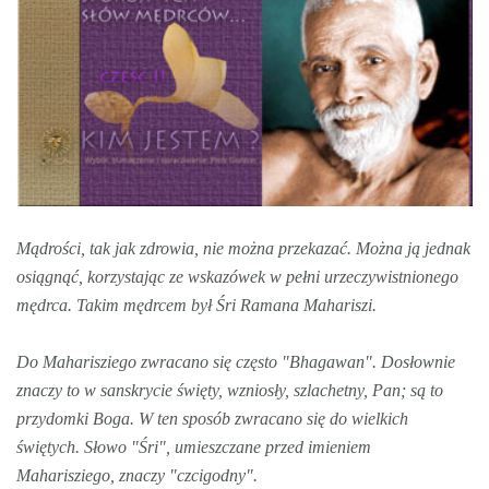
Mądrości, tak jak zdrowia, nie można przekazać. Można ją jednak
osiągnąć, korzystając ze wskazówek w pełni urzeczywistnionego
mędrca. Takim mędrcem był Śri Ramana Mahariszi.
Do Maharisziego zwracano się często "Bhagawan". Dosłownie
znaczy to w sanskrycie święty, wzniosły, szlachetny, Pan; są to
przydomki Boga. W ten sposób zwracano się do wielkich
świętych. Słowo "Śri", umieszczane przed imieniem
Maharisziego, znaczy "czcigodny".