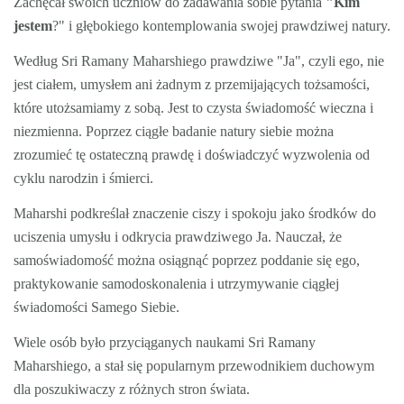
Zachęcał swoich uczniów do zadawania sobie pytania
"Kim
jestem
?" i głębokiego kontemplowania swojej prawdziwej natury.
Według Sri Ramany Maharshiego prawdziwe "Ja", czyli ego, nie
jest ciałem, umysłem ani żadnym z przemijających tożsamości,
które utożsamiamy z sobą. Jest to czysta świadomość wieczna i
niezmienna. Poprzez ciągłe badanie natury siebie można
zrozumieć tę ostateczną prawdę i doświadczyć wyzwolenia od
cyklu narodzin i śmierci.
Maharshi podkreślał znaczenie ciszy i spokoju jako środków do
uciszenia umysłu i odkrycia prawdziwego Ja. Nauczał, że
samoświadomość można osiągnąć poprzez poddanie się ego,
praktykowanie samodoskonalenia i utrzymywanie ciągłej
świadomości Samego Siebie.
Wiele osób było przyciąganych naukami Sri Ramany
Maharshiego, a stał się popularnym przewodnikiem duchowym
dla poszukiwaczy z różnych stron świata.