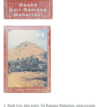
2. Bądź tym, kim jesteś. Śri Ramana Mahariszi, opracowanie