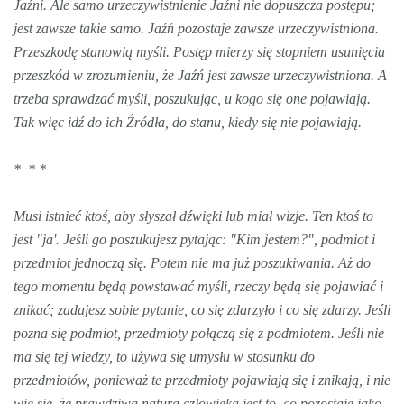
Jaźni. Ale samo urzeczywistnienie Jaźni nie dopuszcza postępu;
jest zawsze takie samo. Jaźń pozostaje zawsze urzeczywistniona.
Przeszkodę stanowią myśli. Postęp mierzy się stopniem usunięcia
przeszkód w zrozumieniu, że Jaźń jest zawsze urzeczywistniona. A
trzeba sprawdzać myśli, poszukując, u kogo się one pojawiają.
Tak więc idź do ich Źródła, do stanu, kiedy się nie pojawiają.
* * *
Musi istnieć ktoś, aby słyszał dźwięki lub miał wizje. Ten ktoś to
jest "ja'. Jeśli go poszukujesz pytając: "Kim jestem?", podmiot i
przedmiot jednoczą się. Potem nie ma już poszukiwania. Aż do
tego momentu będą powstawać myśli, rzeczy będą się pojawiać i
znikać; zadajesz sobie pytanie, co się zdarzyło i co się zdarzy. Jeśli
pozna się podmiot, przedmioty połączą się z podmiotem. Jeśli nie
ma się tej wiedzy, to używa się umysłu w stosunku do
przedmiotów, ponieważ te przedmioty pojawiają się i znikają, i nie
wie się, że prawdziwą naturą człowieka jest to, co pozostaje jako