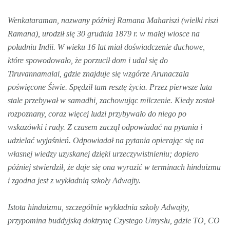
Wenkataraman, nazwany później Ramana Mahariszi (wielki riszi
Ramana), urodził się 30 grudnia 1879 r. w małej wiosce na
południu Indii. W wieku 16 lat miał doświadczenie duchowe,
które spowodowało, że porzucił dom i udał się do
Tiruvannamalai, gdzie znajduje się wzgórze Arunaczala
poświęcone Śiwie. Spędził tam resztę życia. Przez pierwsze lata
stale przebywał w samadhi, zachowując milczenie. Kiedy został
rozpoznany, coraz więcej ludzi przybywało do niego po
wskazówki i rady. Z czasem zaczął odpowiadać na pytania i
udzielać wyjaśnień. Odpowiadał na pytania opierając się na
własnej wiedzy uzyskanej dzięki urzeczywistnieniu; dopiero
później stwierdził, że daje się ona wyrazić w terminach hinduizmu
i zgodna jest z wykładnią szkoły Adwajty.
Istota hinduizmu, szczególnie wykładnia szkoły Adwajty,
przypomina buddyjską doktrynę Czystego Umysłu, gdzie TO, CO