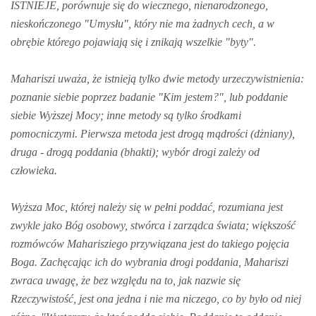
ISTNIEJE, porównuje się do wiecznego, nienarodzonego,
nieskończonego "Umysłu", który nie ma żadnych cech, a w
obrębie którego pojawiają się i znikają wszelkie "byty".
Mahariszi uważa, że istnieją tylko dwie metody urzeczywistnienia:
poznanie siebie poprzez badanie "Kim jestem?", lub poddanie
siebie Wyższej Mocy; inne metody są tylko środkami
pomocniczymi. Pierwsza metoda jest drogą mądrości (dżniany),
druga - drogą poddania (bhakti); wybór drogi zależy od
człowieka.
Wyższa Moc, której należy się w pełni poddać, rozumiana jest
zwykle jako Bóg osobowy, stwórca i zarządca świata; większość
rozmówców Maharisziego przywiązana jest do takiego pojęcia
Boga. Zachęcając ich do wybrania drogi poddania, Mahariszi
zwraca uwagę, że bez względu na to, jak nazwie się
Rzeczywistość, jest ona jedna i nie ma niczego, co by było od niej