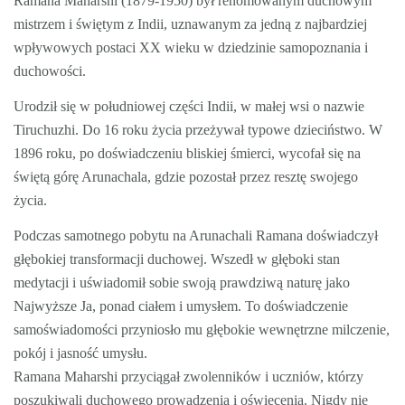
Ramana Maharshi (1879-1950) był renomowanym duchowym
mistrzem i świętym z Indii, uznawanym za jedną z najbardziej
wpływowych postaci XX wieku w dziedzinie samopoznania i
duchowości.
Urodził się w południowej części Indii, w małej wsi o nazwie
Tiruchuzhi. Do 16 roku życia przeżywał typowe dzieciństwo. W
1896 roku, po doświadczeniu bliskiej śmierci, wycofał się na
świętą górę Arunachala, gdzie pozostał przez resztę swojego
życia.
Podczas samotnego pobytu na Arunachali Ramana doświadczył
głębokiej transformacji duchowej. Wszedł w głęboki stan
medytacji i uświadomił sobie swoją prawdziwą naturę jako
Najwyższe Ja, ponad ciałem i umysłem. To doświadczenie
samoświadomości przyniosło mu głębokie wewnętrzne milczenie,
pokój i jasność umysłu.
Ramana Maharshi przyciągał zwolenników i uczniów, którzy
poszukiwali duchowego prowadzenia i oświecenia. Nigdy nie