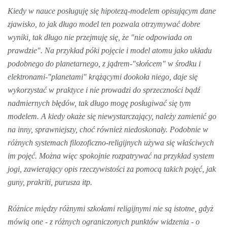
Kiedy w nauce posługuję się hipotezą-modelem opisującym dane
zjawisko, to jak długo model ten pozwala otrzymywać dobre
wyniki, tak długo nie przejmuję się, że "nie odpowiada on
prawdzie". Na przykład póki pojęcie i model atomu jako układu
podobnego do planetarnego, z jądrem-"słońcem" w środku i
elektronami-"planetami" krążącymi dookoła niego, daje się
wykorzystać w praktyce i nie prowadzi do sprzeczności bądź
nadmiernych błędów, tak długo mogę posługiwać się tym
modelem. A kiedy okaże się niewystarczający, należy zamienić go
na inny, sprawniejszy, choć również niedoskonały. Podobnie w
różnych systemach filozoficzno-religijnych używa się właściwych
im pojęć. Można więc spokojnie rozpatrywać na przykład system
jogi, zawierający opis rzeczywistości za pomocą takich pojęć, jak
guny, prakriti, purusza itp.
Różnice między różnymi szkołami religijnymi nie są istotne, gdyż
mówią one - z różnych ograniczonych punktów widzenia - o