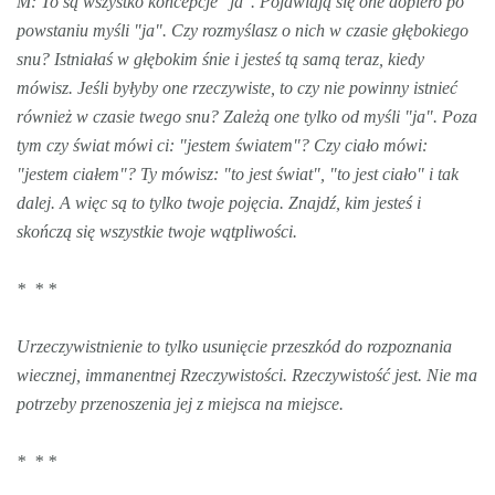
M: To są wszystko koncepcje "ja". Pojawiają się one dopiero po
powstaniu myśli "ja". Czy rozmyślasz o nich w czasie głębokiego
snu? Istniałaś w głębokim śnie i jesteś tą samą teraz, kiedy
mówisz. Jeśli byłyby one rzeczywiste, to czy nie powinny istnieć
również w czasie twego snu? Zależą one tylko od myśli "ja". Poza
tym czy świat mówi ci: "jestem światem"? Czy ciało mówi:
"jestem ciałem"? Ty mówisz: "to jest świat", "to jest ciało" i tak
dalej. A więc są to tylko twoje pojęcia. Znajdź, kim jesteś i
skończą się wszystkie twoje wątpliwości.
* * *
Urzeczywistnienie to tylko usunięcie przeszkód do rozpoznania
wiecznej, immanentnej Rzeczywistości. Rzeczywistość jest. Nie ma
potrzeby przenoszenia jej z miejsca na miejsce.
* * *