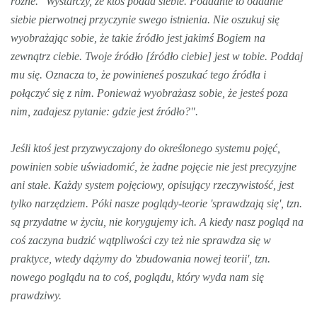
różne. "Wystarczy, że ktoś podda siebie. Poddanie to oddanie
siebie pierwotnej przyczynie swego istnienia. Nie oszukuj się
wyobrażając sobie, że takie źródło jest jakimś Bogiem na
zewnątrz ciebie. Twoje źródło [źródło ciebie] jest w tobie. Poddaj
mu się. Oznacza to, że powinieneś poszukać tego źródła i
połączyć się z nim. Ponieważ wyobrażasz sobie, że jesteś poza
nim, zadajesz pytanie: gdzie jest źródło?".
Jeśli ktoś jest przyzwyczajony do określonego systemu pojęć,
powinien sobie uświadomić, że żadne pojęcie nie jest precyzyjne
ani stałe. Każdy system pojęciowy, opisujący rzeczywistość, jest
tylko narzędziem. Póki nasze poglądy-teorie 'sprawdzają się', tzn.
są przydatne w życiu, nie korygujemy ich. A kiedy nasz pogląd na
coś zaczyna budzić wątpliwości czy też nie sprawdza się w
praktyce, wtedy dążymy do 'zbudowania nowej teorii', tzn.
nowego poglądu na to coś, poglądu, który wyda nam się
prawdziwy.