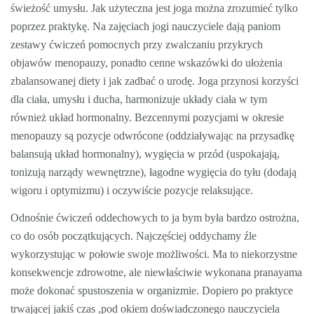
świeżość umysłu. Jak użyteczna jest joga można zrozumieć tylko
poprzez praktykę. Na zajęciach jogi nauczyciele dają paniom
zestawy ćwiczeń pomocnych przy zwalczaniu przykrych
objawów menopauzy, ponadto cenne wskazówki do ułożenia
zbalansowanej diety i jak zadbać o urodę. Joga przynosi korzyści
dla ciała, umysłu i ducha, harmonizuje układy ciała w tym
również układ hormonalny. Bezcennymi pozycjami w okresie
menopauzy są pozycje odwrócone (oddziaływając na przysadkę
balansują układ hormonalny), wygięcia w przód (uspokajają,
tonizują narządy wewnętrzne), łagodne wygięcia do tyłu (dodają
wigoru i optymizmu) i oczywiście pozycje relaksujące.
Odnośnie ćwiczeń oddechowych to ja bym była bardzo ostrożna,
co do osób początkujących. Najczęściej oddychamy źle
wykorzystując w połowie swoje możliwości. Ma to niekorzystne
konsekwencje zdrowotne, ale niewłaściwie wykonana pranayama
może dokonać spustoszenia w organizmie. Dopiero po praktyce
trwającej jakiś czas ,pod okiem doświadczonego nauczyciela