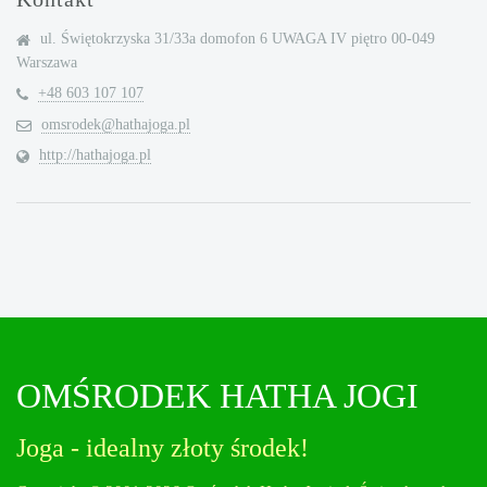
ul. Świętokrzyska 31/33a domofon 6 UWAGA IV piętro 00-049
Warszawa
+48 603 107 107
omsrodek@hathajoga.pl
http://hathajoga.pl
OMŚRODEK HATHA JOGI
Joga - idealny złoty środek!