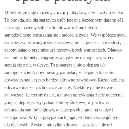
Mówimy, że jogę możemy zacząć praktykować w każdym wieku.
To prawda, ale dla starszych osób jest ona bezcennym darem; cóż
lepszego możemy sobie zafundować niż możliwość
samodzielnego poruszania się i radości z życia. We współczesnym
świecie, zwariowanym świecie stawiamy na piedestale młodość,
zapominając o przemijaniu i rzeczywistych wartościach. Dlatego
zachodnie kobiety czują się zawstydzone menopauzą, wręcz
starają się z nią walczyć. To pogarsza a nie polepsza ich
samopoczucie. A powinniśmy pamiętać, że te panie to osoby
doświadczone i często bardzo aktywne zawodowo Każda kobieta
odczuwa inaczej zachodzące zmiany. Niektóre panie ledwie
zauważają, że coś się dzieje, a innym uprzykrzają życie uderzenia
gorąca, depresja, wysychanie błony śluzowej w pochwie,
zaburzenia snu, bóle głowy, a także przybieranie na wadze i
osteoporoza. W tych przypadkach joga jest darem szczególnym
dla tych osób. Zyskują nie tylko zdrowie i szczęście, ale też