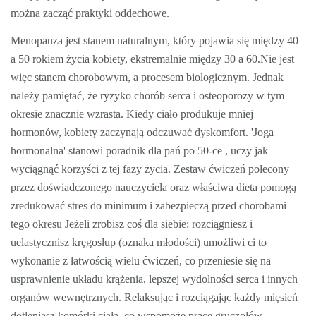
można zacząć praktyki oddechowe.
Menopauza jest stanem naturalnym, który pojawia się między 40
a 50 rokiem życia kobiety, ekstremalnie między 30 a 60.Nie jest
więc stanem chorobowym, a procesem biologicznym. Jednak
należy pamiętać, że ryzyko chorób serca i osteoporozy w tym
okresie znacznie wzrasta. Kiedy ciało produkuje mniej
hormonów, kobiety zaczynają odczuwać dyskomfort. 'Joga
hormonalna' stanowi poradnik dla pań po 50-ce , uczy jak
wyciągnąć korzyści z tej fazy życia. Zestaw ćwiczeń polecony
przez doświadczonego nauczyciela oraz właściwa dieta pomogą
zredukować stres do minimum i zabezpieczą przed chorobami
tego okresu Jeżeli zrobisz coś dla siebie; rozciągniesz i
uelastycznisz kręgosłup (oznaka młodości) umożliwi ci to
wykonanie z łatwością wielu ćwiczeń, co przeniesie się na
usprawnienie układu krążenia, lepszej wydolności serca i innych
organów wewnętrznych. Relaksując i rozciągając każdy mięsień
dotleniasz komórki ciała, co wspomoże pracę gruczołów