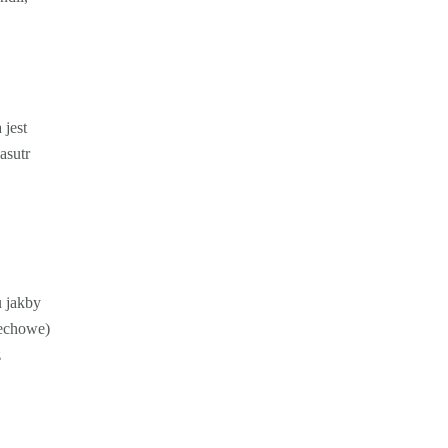
 jest
asutr
u jakby
dechowe)
z