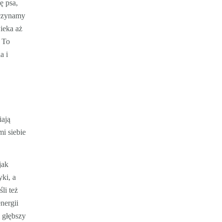
ę psa,
czynamy
wieka aż
 To
a i
iają
i siebie
jak
ki, a
li też
nergii
i głębszy