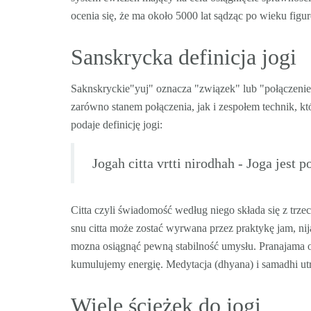
ocenia się, że ma około 5000 lat sądząc po wieku figu
Sanskrycka definicja jogi
Saknskryckie"yuj" oznacza "związek" lub "połączenie
zarówno stanem połączenia, jak i zespołem technik, kt
podaje definicję jogi:
Jogah citta vrtti nirodhah - Joga jes
Citta czyli świadomość według niego składa się z trze
snu citta może zostać wyrwana przez praktykę jam, ni
mozna osiągnąć pewną stabilność umysłu. Pranajama 
kumulujemy energię. Medytacja (dhyana) i samadhi utr
Wiele ścieżek do jogi