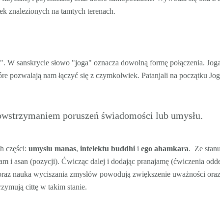
rek znalezionych na tamtych terenach.
". W sanskrycie słowo "joga" oznacza dowolną formę połączenia. Joga
óre pozwalają nam łączyć się z czymkolwiek. Patanjali na początku Jog
t powstrzymaniem poruszeń świadomości lub umysłu.
ch części:
umysłu manas
,
intelektu buddhi
i
ego ahamkara
. Ze stan
jam i asan (pozycji). Ćwicząc dalej i dodając pranajamę (ćwiczenia od
oraz nauka wyciszania zmysłów powodują zwiększenie uważności ora
zymują cittę w takim stanie.