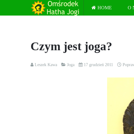
HOME
O 
Czym jest joga?
Leszek Kawa
Joga
17 grudzień 2011
Popraw