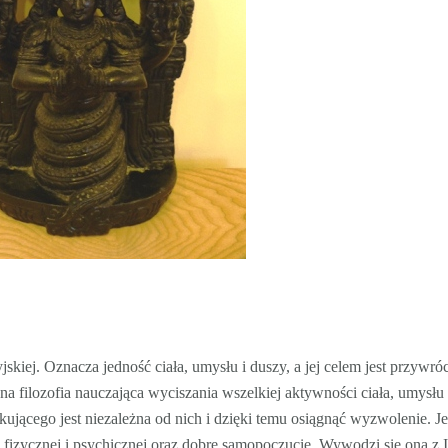
jskiej. Oznacza jedność ciała, umysłu i duszy, a jej celem jest przywró
na filozofia nauczająca wyciszania wszelkiej aktywności ciała, umysłu 
kującego jest niezależna od nich i dzięki temu osiągnąć wyzwolenie. Je
fizycznej i psychicznej oraz dobre samopoczucie. Wywodzi się ona z I