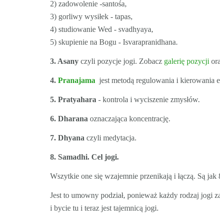
2) zadowolenie -santośa,
3) gorliwy wysiłek - tapas,
4) studiowanie Wed - svadhyaya,
5) skupienie na Bogu - Isvarapranidhana.
3. Asany
czyli pozycje jogi. Zobacz
galerię pozycji
or
4.
Pranajama
jest metodą regulowania i kierowania e
5. Pratyahara
- kontrola i wyciszenie zmysłów.
6. Dharana
oznaczająca koncentrację.
7. Dhyana
czyli medytacja.
8. Samadhi. Cel jogi.
Wszytkie one się wzajemnie przenikają i łączą. Są jak
Jest to umowny podział, ponieważ każdy rodzaj jogi z
i bycie tu i teraz jest tajemnicą jogi.