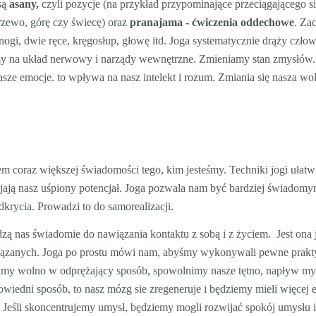
są
asany,
czyli pozycje (na przykład przypominające przeciągającego si
drzewo, górę czy świecę) oraz
pranajama - ćwiczenia oddechowe
. Za
nogi, dwie ręce, kręgosłup, głowę itd. Joga systematycznie drąży czło
my na układ nerwowy i narządy wewnętrzne. Zmieniamy stan zmysłów.
ze emocje. to wpływa na nasz intelekt i rozum. Zmiania się nasza wol
m coraz większej świadomości tego, kim jesteśmy. Techniki jogi ułatw
ijają nasz uśpiony potencjał. Joga pozwala nam być bardziej świadomym
odkrycia. Prowadzi to do samorealizacji.
adzą nas świadomie do nawiązania kontaktu z sobą i z życiem. Jest ona 
iązanych. Joga po prostu mówi nam, abyśmy wykonywali pewne prakty
chamy wolno w odprężający sposób, spowolnimy nasze tętno, napływ myś
wiedni sposób, to nasz mózg sie zregeneruje i będziemy mieli więcej e
y. Jeśli skoncentrujemy umysł, będziemy mogli rozwijać spokój umysłu 