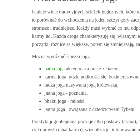
Istnieje wiele tradycyjnych ścieżek jogicznych, które
to porównać do wchodzenia na jeden szczyt góry zaczy
stromsze i trudniejsze. Każdy musi wybrać co mu odpow
karmy itd. Każda droga charakteryzuję się własnymi 
początku różnice są większe, potem się zmniejszają, z
Można wyróżnić ścieżki jogi:
hatha joga
akcentująca pracę z ciałem,
karma joga, gdzie podkreśla się bezinteresown
radża joga nazywana jogą królewską,
jnana joga - poznania,
bhakti joga - miłości
jantra joga - związana z dziedzictwem Tybetu.
Praktyki jogi obejmują pozycje albo postawy (asana), 
ciała-umysłu (shat karma), wizualizacje, intonowanie m