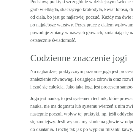
Podstawą praktyki szczególnie w dzisiejszym świecie 
garb wielbłąda, skaczącego krokodyla, kwiat lotosu, 
od ciała, bo jest go najłatwiej poczuć. Każdy ma dwie 
po najgłebsze warstwy. Przez pracę z ciałem wpływa
powoduje zmiany w naszych głowach, zmianiają się nas
ostatecznie świadomość.
Codzienne znaczenie jogi
Na najbardziej praktycznym poziomie joga jest procese
znalezienie równowagi i osiągięcie zdrowia oraz rozw
i czuć się całością. Jako taka joga jest procesem samo
Joga jest nauką, to jest systemem technik, które prow
nauka, nie ma dogmatu lub systemu wierzeń z nim zw
następnie poczuli wpływ tej praktyki, np. jeśli oddy
się zmniejszy. Jeśli wykonamy stanie na głowie w odpo
do działania. Trochę tak jak po wypiciu filiżanki kaw