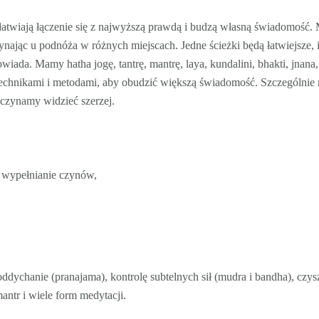
 ułatwiają łączenie się z najwyższą prawdą i budzą własną świadomość.
nając u podnóża w różnych miejscach. Jedne ścieżki będą łatwiejsze, 
iada. Mamy hatha jogę, tantrę, mantrę, laya, kundalini, bhakti, jnana,
technikami i metodami, aby obudzić większą świadomość. Szczególnie 
aczynamy widzieć szerzej.
e wypełnianie czynów,
oddychanie (pranajama), kontrolę subtelnych sił (mudra i bandha), czys
antr i wiele form medytacji.