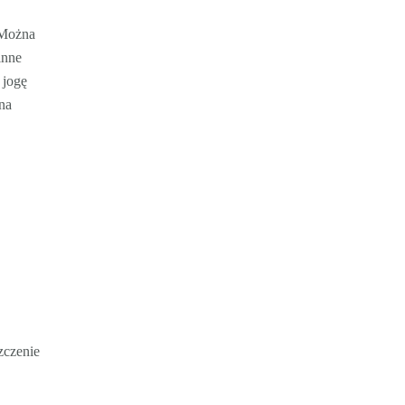
 Można
inne
 jogę
na
zczenie