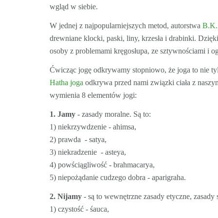
wgląd w siebie.
W jednej z najpopularniejszych metod, autorstwa
B.K.
drewniane klocki, paski, liny, krzesła i drabinki. D
osoby z problemami kręgosłupa, ze sztywnościami i o
Ćwicząc jogę odkrywamy stopniowo, że joga to nie ty
Hatha joga
odkrywa przed nami związki ciała z naszym
wymienia 8 elementów jogi:
1. Jamy
- zasady moralne. Są to:
1) niekrzywdzenie - ahimsa,
2) prawda - satya,
3) niekradzenie - asteya,
4) powściągliwość - brahmacarya,
5) niepożądanie cudzego dobra - aparigraha.
2. Nijamy
- są to wewnętrzne zasady etyczne, zasady s
1) czystość - śauca,