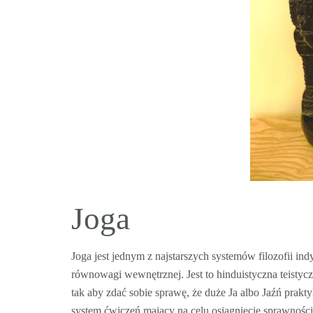
Joga
Joga jest jednym z najstarszych systemów filozofii indy
równowagi wewnętrznej. Jest to hinduistyczna teistycz
tak aby zdać sobie sprawę, że duże Ja albo Jaźń prakty
system ćwiczeń mający na celu osiągnięcie sprawności 